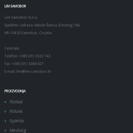
LIM SAMOBOR
Lim Samobor d.o.o.
Sjedište i adresa: Nikole Šubića Zrinskog 16b,
HR-10430 Samobor, Croatia
Centrala:
Telefon: +385 (01) 3322 742
Fax: +385 (01) 3366 627
E-mail: lim@lim-samobor.hr
PROIZVODNJA
főoldal
Rólunk
Gyártás
Minőség