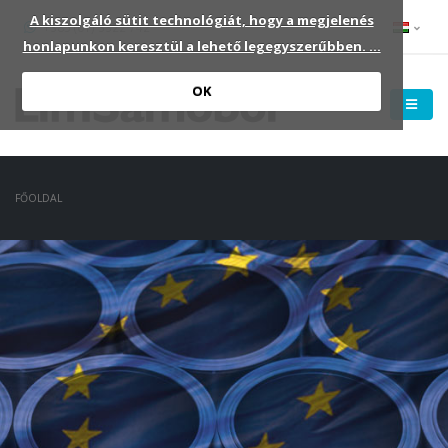
A kiszolgáló sütit technológiát, hogy a megjelenés
+385 (01) 3322 742
honlapunkon keresztül a lehető legegyszerűbben. ...
OK
FŐOLDAL