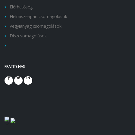
Elérhetőség
Élelmiszeripari csomagolások
Vegyianyag csomagolások
Díszcsomagolások
PRATITE NAS